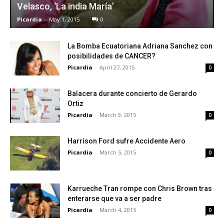
Velasco, ‘La india María’
Picardia
-
May 1, 2015
0
La Bomba Ecuatoriana Adriana Sanchez con
posibilidades de CANCER?
Picardia
-
April 27, 2015
0
Balacera durante concierto de Gerardo
Ortiz
Picardia
-
March 9, 2015
0
Harrison Ford sufre Accidente Aero
Picardia
-
March 5, 2015
0
Karrueche Tran rompe con Chris Brown tras
enterarse que va a ser padre
Picardia
-
March 4, 2015
0