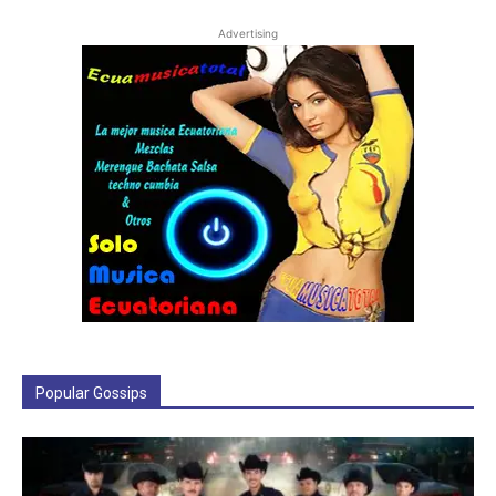
Nuevo estreno musical de Voz a Voz presenta
tema “Amor de Novelas”
Picardia
-
February 3, 2015
0
Nuevo Video de Maroon 5 “Wedding
Crashers” logra más de 61 millones de
vistas...
Picardia
-
January 25, 2015
0
Nueve Sencillo de Pedro Fernandez si
tuviera que decirlo
Picardia
-
January 20, 2015
0