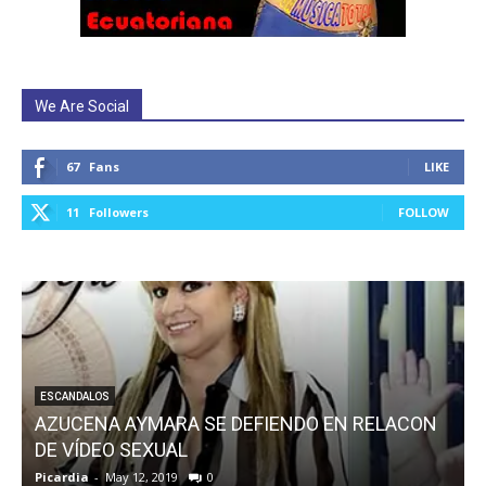
We Are Social
67
Fans
LIKE
11
Followers
FOLLOW
ESCANDALOS
AZUCENA AYMARA SE DEFIENDO EN RELACON
P
DE VÍDEO SEXUAL
Picardia
-
May 12, 2019
0
P