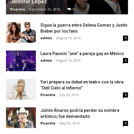
Jennifer Lopez
Picardia
-
December 25, 2016
0
Sigue la guerra entre Selena Gomez y Justin
Bieber por los fans
admin
-
August 15, 2016
0
Laura Pausini “une” a pareja gay en México
admin
-
August 15, 2016
0
Yuri prepara su debut en teatro con la obra
“Dell Cielo al Infierno”
Picardia
-
July 23, 2016
0
Julión Álvarez podría perder su nombre
artístico, fue demandado
Picardia
-
May 20, 2016
0