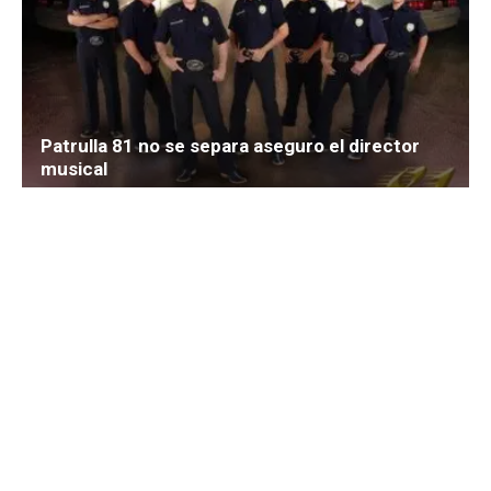
Chismes que de una posible relación entre J
Lo y Pitbull
Picardia
-
January 11, 2015
0
Carlos Villagrán “Quico” reacciona
emocionalmente tras la muerte de
Chespirito
admin
-
November 30, 2014
0
Advertising