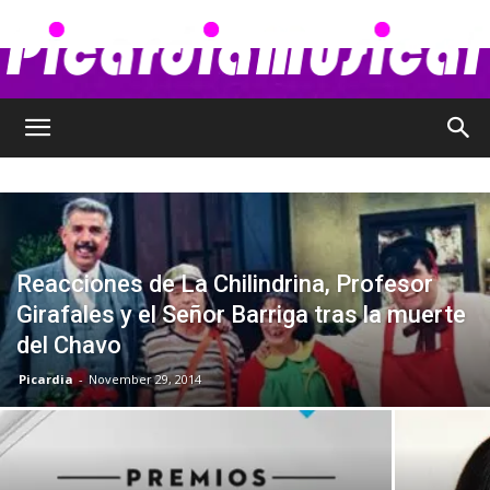
Picardia
Musical
Reacciones de La Chilindrina, Profesor
Girafales y el Señor Barriga tras la muerte
–
del Chavo
Picardia
-
November 29, 2014
Chismes,