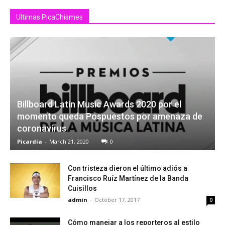
Ultimas PicaChismes
Billboard Latin Music Awards 2020 por el
momento queda Pospuestos por amenaza de
coronavirus
Picardia
-
March 21, 2020
0
Con tristeza dieron el último adiós a
Francisco Ruíz Martínez de la Banda
Cuisillos
admin
-
October 17, 2017
0
Cómo manejar a los reporteros al estilo