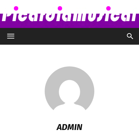
Picardia
Musical
–
Chismes,
ADMIN