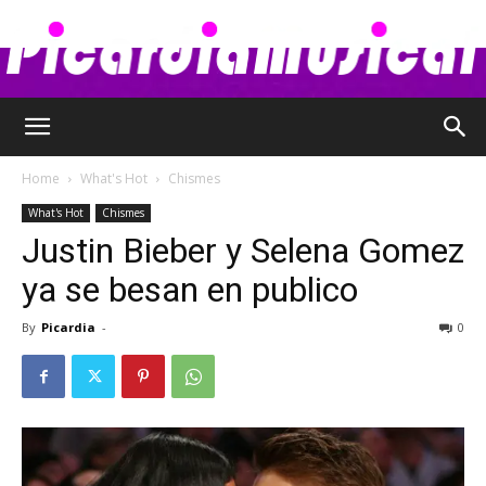
Picardia
Home
What's Hot
Chismes
What's Hot
Chismes
Musical
Justin Bieber y Selena Gomez
ya se besan en publico
By
Picardia
-
0
–
Chismes,