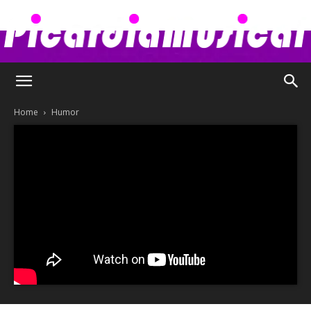
Picardia
Home
Humor
Musical
–
Chismes,