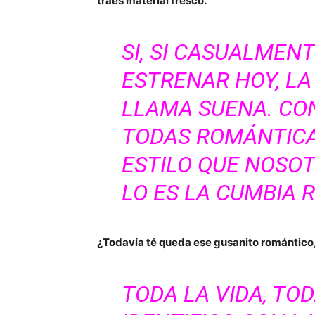
traes material fresco.
SI, SI CASUALMEN
ESTRENAR HOY, L
LLAMA SUENA. CO
TODAS ROMÁNTICA
ESTILO QUE NOSO
LO ES LA CUMBIA 
¿Todavía té queda ese gusanito romántico,
TODA LA VIDA, TOD