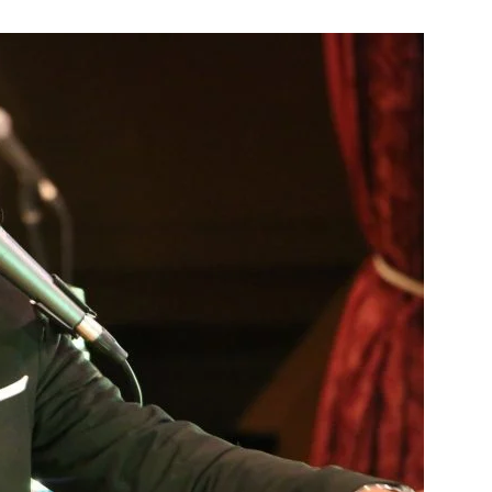
Chismes,
Escandalos,Morbo,