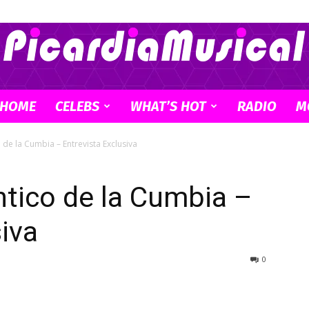
HOME
CELEBS
WHAT’S HOT
RADIO
M
Picardia
de la Cumbia – Entrevista Exclusiva
tico de la Cumbia –
Musical
siva
0
–