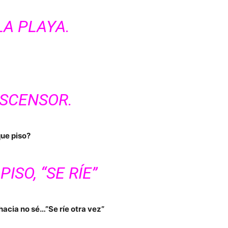
 LA PLAYA.
ASCENSOR.
que piso?
PISO, “SE RÍE”
hacia no sé…”Se ríe otra vez”