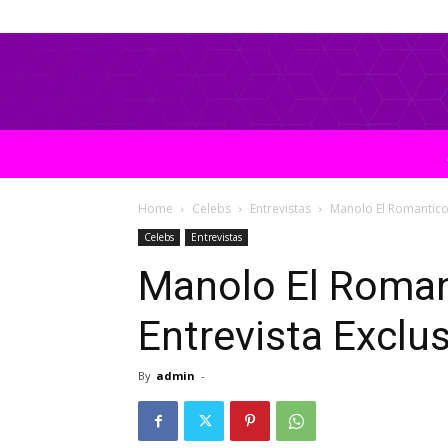
Home
Celebs
Entrevistas
Manolo El Romantico 
Celebs
Entrevistas
Manolo El Roman
Entrevista Exclu
By
admin
-