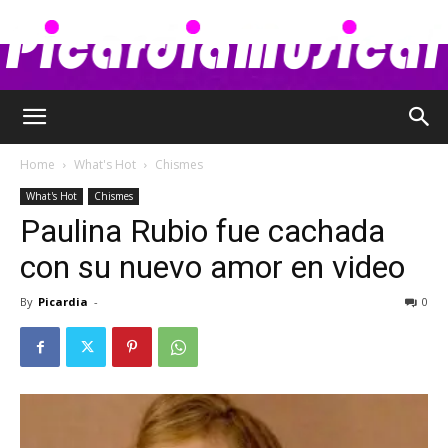
Picardia
Home
What's Hot
Chismes
What's Hot
Chismes
Musical
Paulina Rubio fue cachada
con su nuevo amor en video
By
Picardia
-
0
–
Chismes,