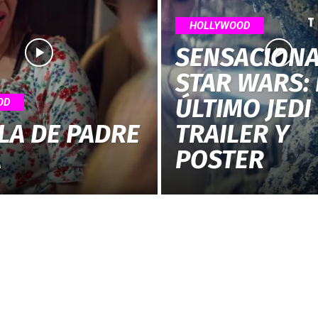
HOLLYWOOD
SENSACION
STAR WARS: 
Chismes,
ÚLTIMO JEDI
OD
LA DE PADRE
TRAILER Y
A
POSTER
Escandalos,Morbo,