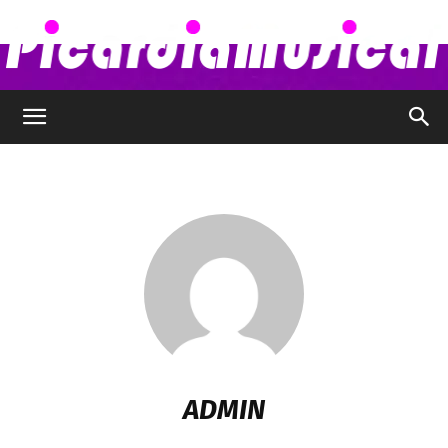
Picardia
Musical
–
Chismes,
ADMIN