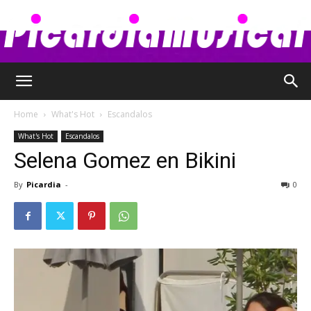
Picardia
Home
What's Hot
Escandalos
What's Hot
Escandalos
Musical
Selena Gomez en Bikini
By
Picardia
-
0
–
Chismes,