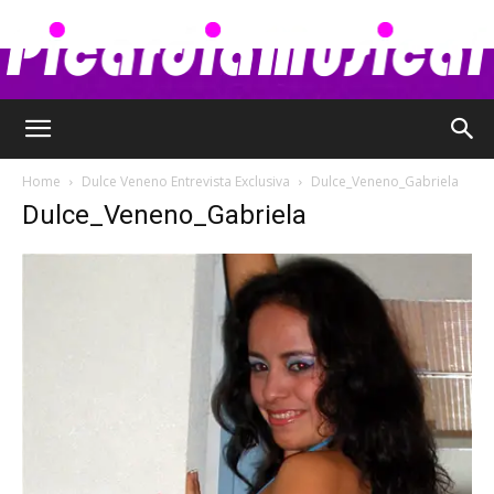
Picardia
Home
Dulce Veneno Entrevista Exclusiva
Dulce_Veneno_Gabriela
Dulce_Veneno_Gabriela
Musical
–
Chismes,