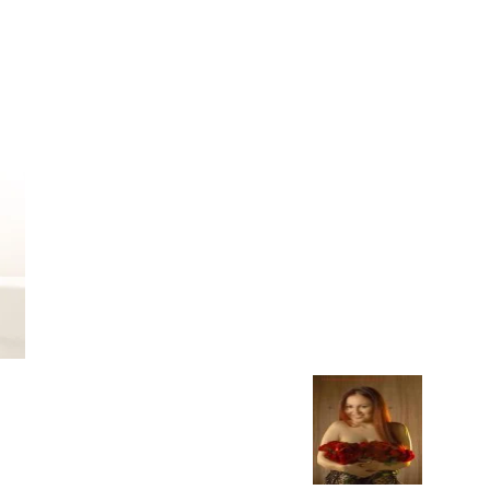
Chismes,
Escandalos,Morbo,