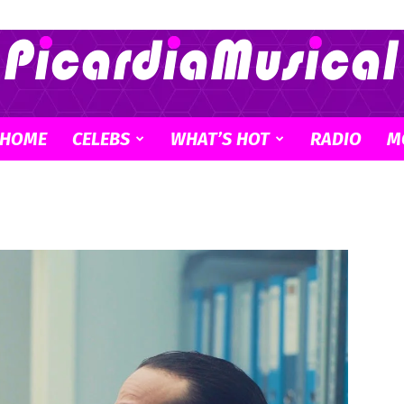
HOME
CELEBS
WHAT’S HOT
RADIO
M
Picardia
Musical
–