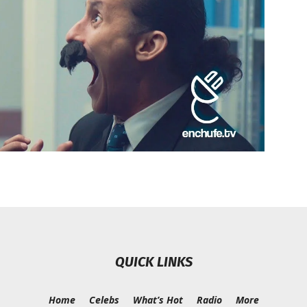
Chismes,
Escandalos,Morbo,
QUICK LINKS
Home
Celebs
What’s Hot
Radio
More