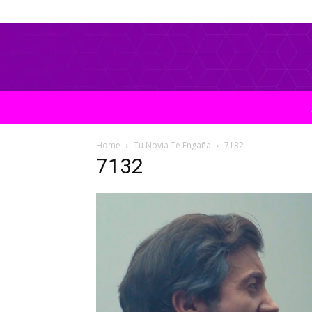
Home
Tu Novia Te Engaña
7132
7132