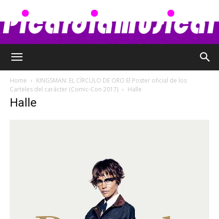
Picardia
Home
KINGSMAN: EL CÍRCULO DE ORO El Poster oficial de los
Carteles del carácter (Comic-Con 2017)
Halle
Halle
Musical
–
Chismes,