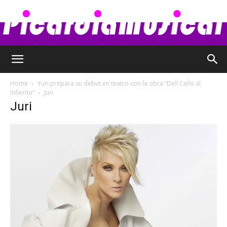
Picardia
Home
Yuri prepara su debut en teatro con la obra “Dell Cielo al
Infierno”
Juri
Juri
Musical
–
Chismes,