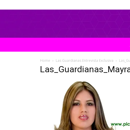
Home
Las Guardianas Entrevista Exclusiva
Las_G
Las_Guardianas_Mayr