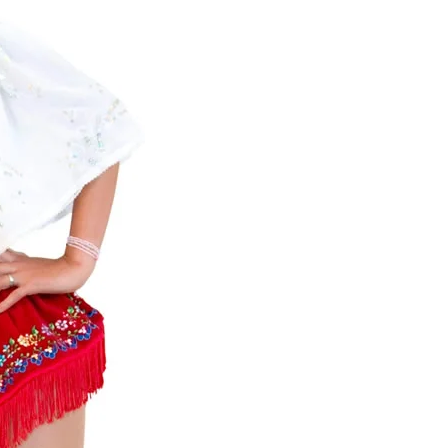
Chismes,
Escandalos,Morbo,