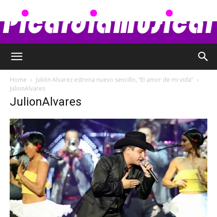
Picardia
Home
Julión Alvarez estrena nuevo sencillo, “El amor de mi vida”
JulionAlvares
JulionAlvares
Musical
–
Chismes,