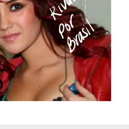
Chismes,
Escandalos,Morbo,