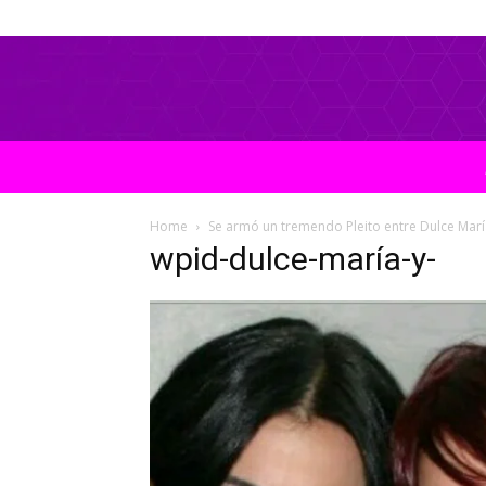
Home
Se armó un tremendo Pleito entre Dulce Marí
wpid-dulce-maría-y-