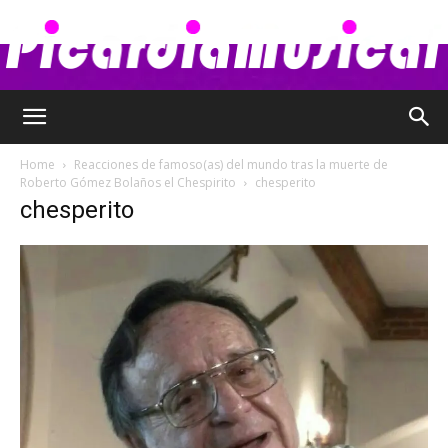
Picardia
Home
Reacciones de famoso(as) del mundo tras la muerte de
Roberto Gómez Bolaños el Chespirito
chesperito
chesperito
Musical
–
Chismes,