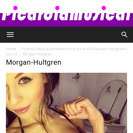
Picardia
Home
Picardia Musical presenta chicas picardia Playmate Instagrams
vol 2.3
Morgan-Hultgren
Morgan-Hultgren
Musical
–
Chismes,