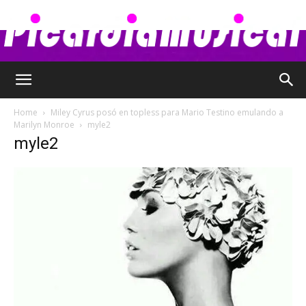
Picardia
Home
Miley Cyrus posó en topless para Mario Testino emulando a
Marilyn Monroe
myle2
myle2
Musical
–
Chismes,