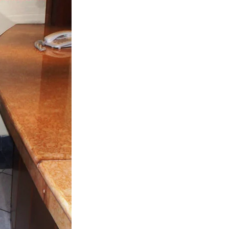
Chismes,
Escandalos,Morbo,