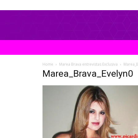
Home
Marea Brava entrevistas Exclusiva
Marea_B
Marea_Brava_Evelyn0