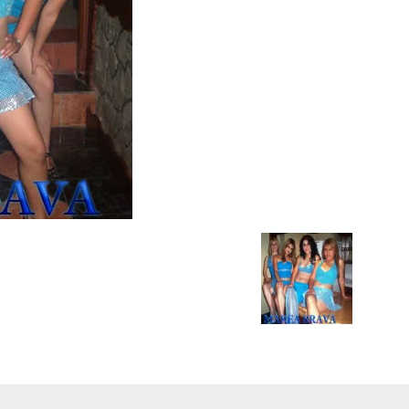
Chismes,
Escandalos,Morbo,