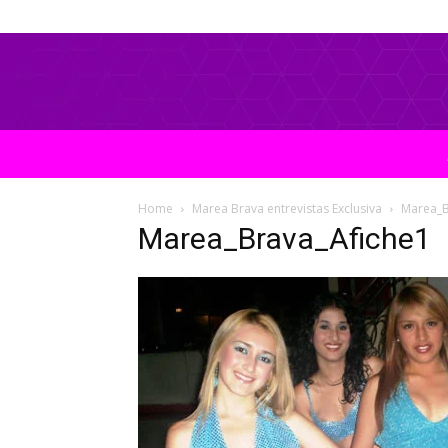
Home
Marea Brava entrevistas Exclusiva
Marea_B
Marea_Brava_Afiche1