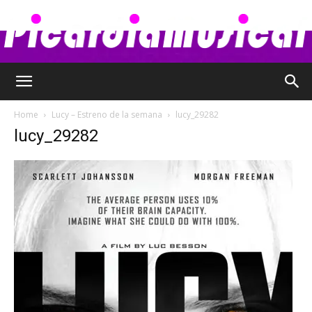
Picardia
Home
Lucy – Estreno de la semana
lucy_29282
lucy_29282
Musical
–
Chismes,