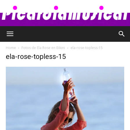
Picardia
Home
Fotos de Ela Rose en Bikini
ela-rose-topless-15
ela-rose-topless-15
Musical
–
Chismes,