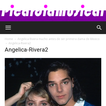
Picardia
Home
Angelica Rivera mucho antes de ser primera dama de Mexico
Angelica-Rivera2
Angelica-Rivera2
Musical
–
Chismes,