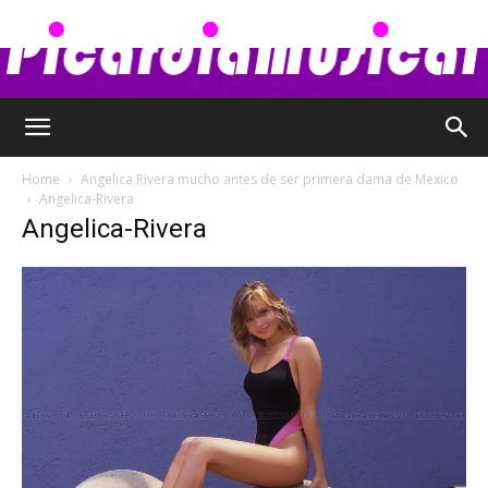
Picardia
Home
Angelica Rivera mucho antes de ser primera dama de Mexico
Angelica-Rivera
Angelica-Rivera
Musical
–
Chismes,