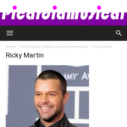
Picardia
Home
Ricky Martin Confiesa que es Homosexual
Ricky Martin
Ricky Martin
Musical
–
Chismes,