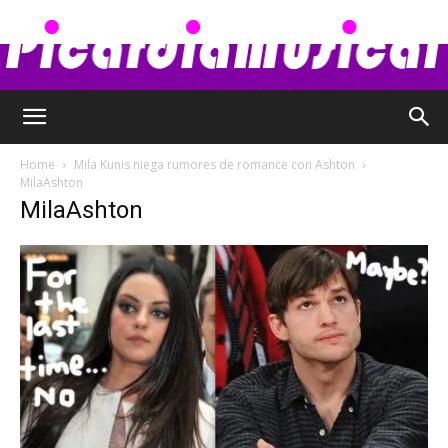
Picardia
Home
Mila Kunis niega rumores de romance con Ashton
MilaAshton
MilaAshton
Musical
–
Chismes,