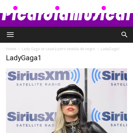
Picardia
Home
Lady Gaga se casará pero vestida de negro
LadyGaga1
LadyGaga1
Musical
–
Chismes,