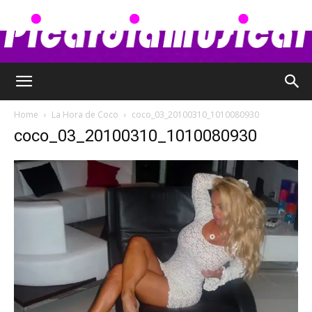
Picardia
Home
La Hora de Coco
coco_03_20100310_1010080930
coco_03_20100310_1010080930
Musical
–
Chismes,