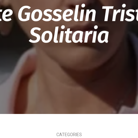
e Gosselin Tris
Solitaria
Chismes,
Escandalos,Morbo,
CATEGORIES