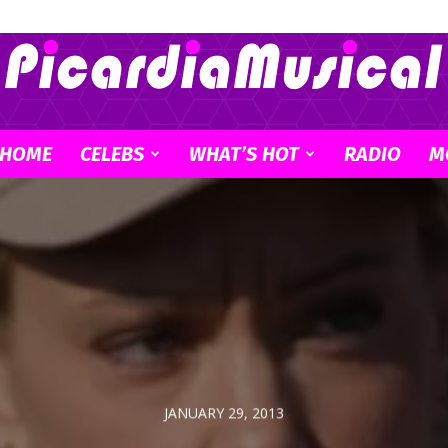
HOME
CELEBS
WHAT’S HOT
RADIO
M
Picardia
Musical
JANUARY 29, 2013
–