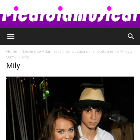
Picardia
Home
Dicen que Adam Sevani es la causa de la ruptura entre Miley y
Liam?
Mily
Mily
Musical
–
Chismes,