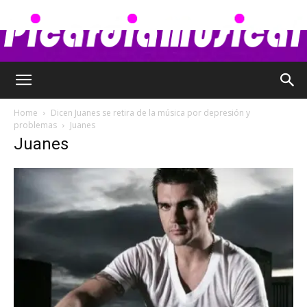
Picardia
Home
Dicen Juanes se retira de la música por depresión y
problemas
Juanes
Juanes
Musical
–
Chismes,