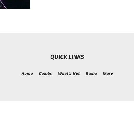
Chismes,
QUICK LINKS
Escandalos,Morbo,
Home
Celebs
What’s Hot
Radio
More