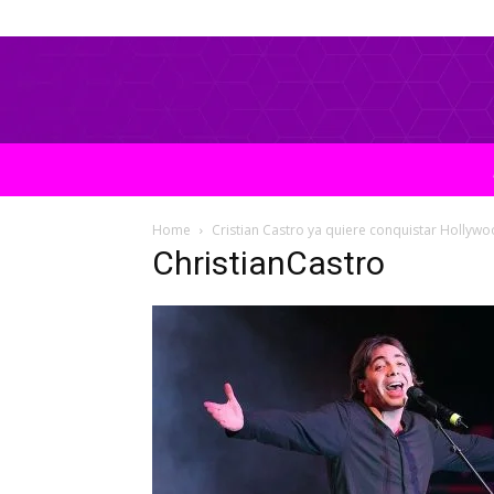
Home
Cristian Castro ya quiere conquistar Hollyw
ChristianCastro