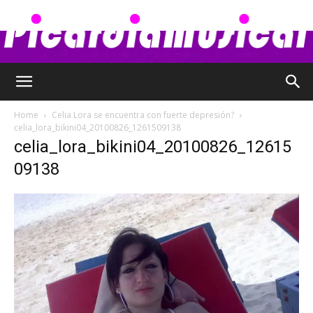
Picardia
Home
Celia Lora se encuentra con fuerte depresión?
celia_lora_bikini04_20100826_1261509138
celia_lora_bikini04_20100826_12615
Musical
09138
–
Chismes,