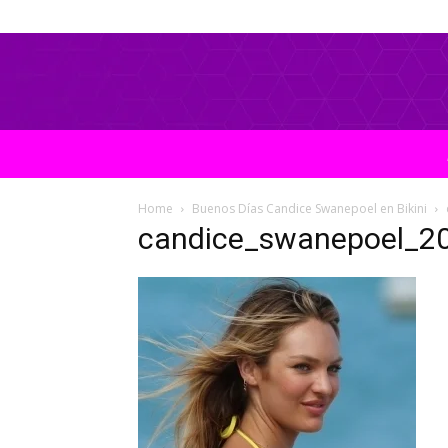
Home
Buenos Días Candice Swanepoel en Bikini
candice_swanepoel_2