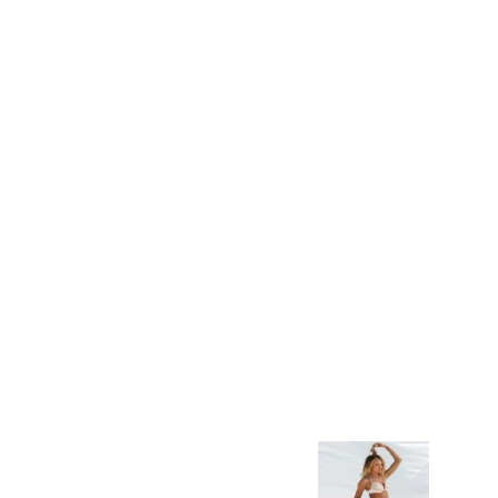
Chismes,
Escandalos,Morbo,