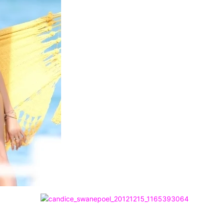
Chismes,
Escandalos,Morbo,