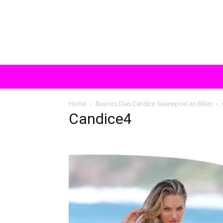
Home
Buenos Días Candice Swanepoel en Bikini
Candice4