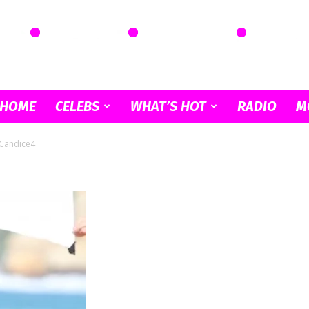
HOME
CELEBS
WHAT’S HOT
RADIO
M
Picardia
Candice4
Musical
–