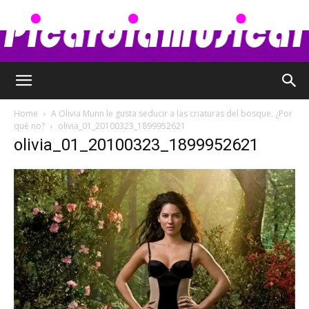
Picardia
Home
A Olivia Munn le gusta seducir a las criaturas del bosque. ¿Por
qué no?
olivia_01_20100323_1899952621
olivia_01_20100323_1899952621
Musical
–
Chismes,